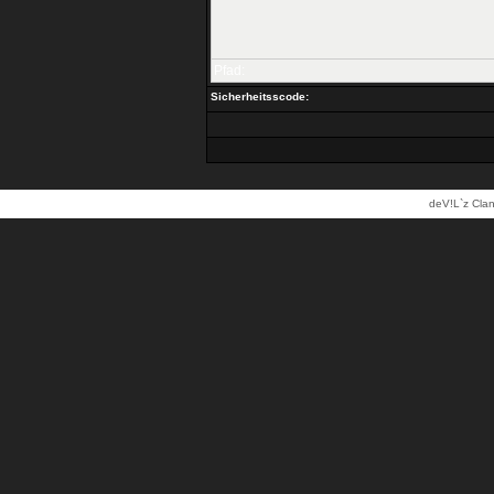
Pfad:
Sicherheitsscode:
deV!L`z Clan