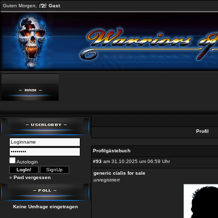
Guten Morgen,
Gast
Profil
Profilgästebuch
#93
am 31.10.2025 um 06:59 Uhr
Autologin
generic cialis for sale
»
Pwd vergessen
unregistriert
Keine Umfrage eingetragen