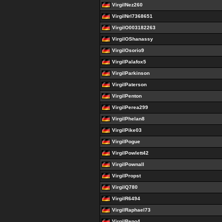
VirgilNez260
VirgilNrl7368651
VirgilO003182263
VirgilOShanassy
VirgilOsorio9
VirgilPalafox5
VirgilParkinson
VirgilPaterson
VirgilPenton
VirgilPerea299
VirgilPhelan8
VirgilPike03
VirgilPogue
VirgilPowlett42
VirgilPownall
VirgilPropst
VirgilQ780
VirgilR6494
VirgilRaphael73
VirgilReno4