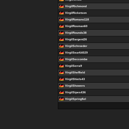
VirgilRichmond
VirgilRicketson
VirgilRomano118
VirgilRosman60
VirgilRounds38
VirgilSargent26
VirgilSchroeder
VirgilSear64029
VirgilSeccombe
VirgilSerra9
VirgilSheffield
VirgilShiels43
VirgilShowers
VirgilSipes436
VirgilSpringfiel