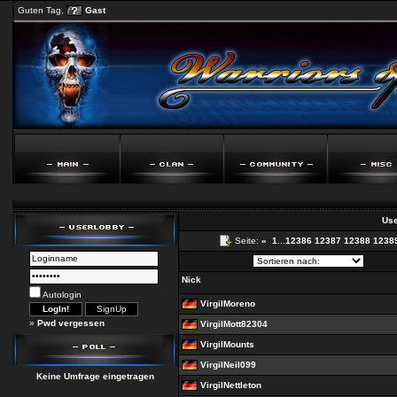
Guten Tag,
Gast
Use
Seite:
«
1
...
12386
12387
12388
1238
Nick
Autologin
VirgilMoreno
»
Pwd vergessen
VirgilMott82304
VirgilMounts
VirgilNeil099
Keine Umfrage eingetragen
VirgilNettleton