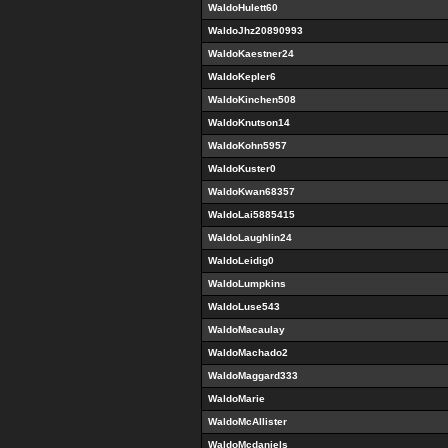
WaldoHulett60
WaldoJhz20890993
WaldoKaestner24
WaldoKepler6
WaldoKinchen508
WaldoKnutson14
WaldoKohn5957
WaldoKuster0
WaldoKwan68357
WaldoLai5885415
WaldoLaughlin24
WaldoLeidig0
WaldoLumpkins
WaldoLuse543
WaldoMacaulay
WaldoMachado2
WaldoMaggard333
WaldoMarie
WaldoMcAllister
WaldoMcdaniels