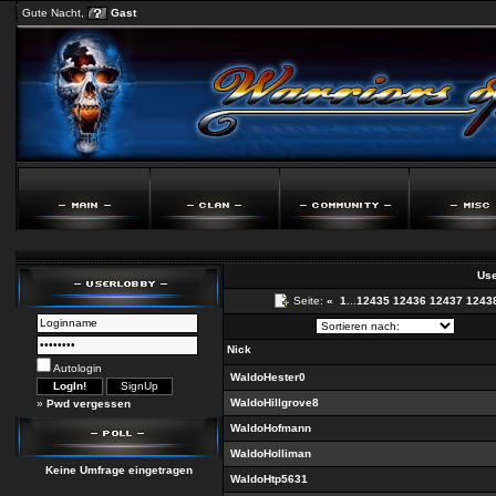
Gute Nacht,
Gast
Use
Seite:
«
1
...
12435
12436
12437
1243
Nick
Autologin
WaldoHester0
WaldoHillgrove8
»
Pwd vergessen
WaldoHofmann
WaldoHolliman
Keine Umfrage eingetragen
WaldoHtp5631