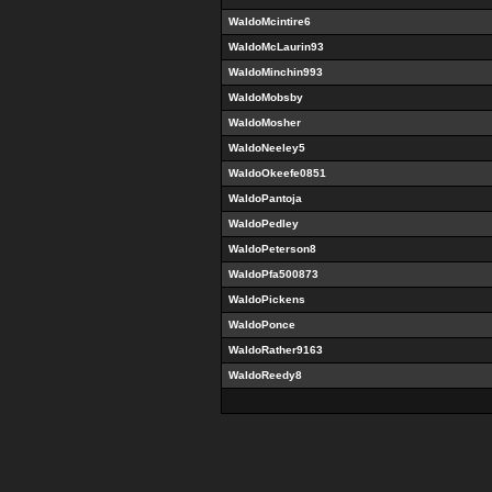
WaldoMcintire6
WaldoMcLaurin93
WaldoMinchin993
WaldoMobsby
WaldoMosher
WaldoNeeley5
WaldoOkeefe0851
WaldoPantoja
WaldoPedley
WaldoPeterson8
WaldoPfa500873
WaldoPickens
WaldoPonce
WaldoRather9163
WaldoReedy8