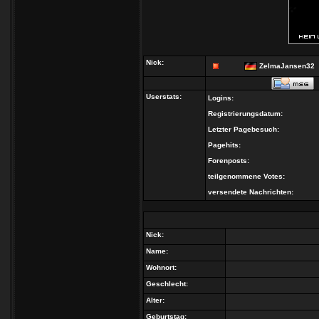
Nick:
ZelmaJansen32
Userstats:
Logins:
Registrierungsdatum:
Letzter Pagebesuch:
Pagehits:
Forenposts:
teilgenommene Votes:
versendete Nachrichten:
Nick:
Name:
Wohnort:
Geschlecht:
Alter:
Geburtstag: