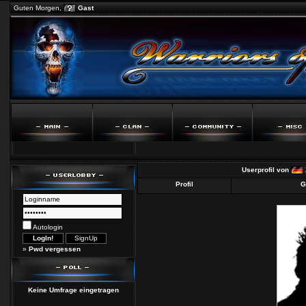
Guten Morgen,
Gast
Userprofil von
Profil
G
Autologin
»
Pwd vergessen
Keine Umfrage eingetragen