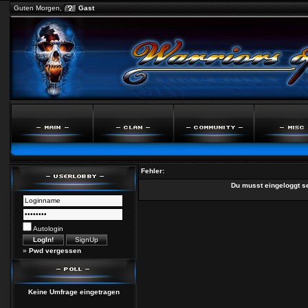
Guten Morgen,
Gast
Fehler:
Du musst eingeloggt s
Autologin
»
Pwd vergessen
Keine Umfrage eingetragen