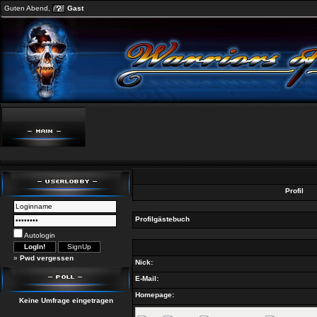
Guten Abend,
Gast
Profil
Profilgästebuch
Autologin
»
Pwd vergessen
Nick:
E-Mail:
Homepage:
Keine Umfrage eingetragen