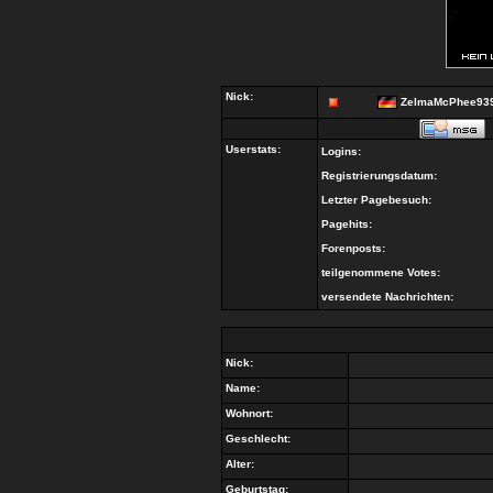
Nick:
ZelmaMcPhee93
Userstats:
Logins:
Registrierungsdatum:
Letzter Pagebesuch:
Pagehits:
Forenposts:
teilgenommene Votes:
versendete Nachrichten:
Nick:
Name:
Wohnort:
Geschlecht:
Alter:
Geburtstag: