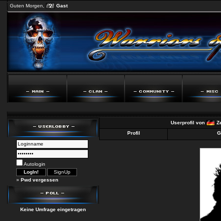
Guten Morgen,
Gast
Userprofil von
Z
Profil
G
Autologin
»
Pwd vergessen
Keine Umfrage eingetragen