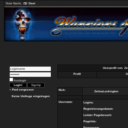
Gute Nacht,
Gast
Userprofil von
Ze
Profil
G
Autologin
»
Pwd vergessen
Nick:
ZelmaLockington
Keine Umfrage eingetragen
Userstats:
Logins:
Registrierungsdatum:
Letzter Pagebesuch:
Pagehits:
Forenposts: