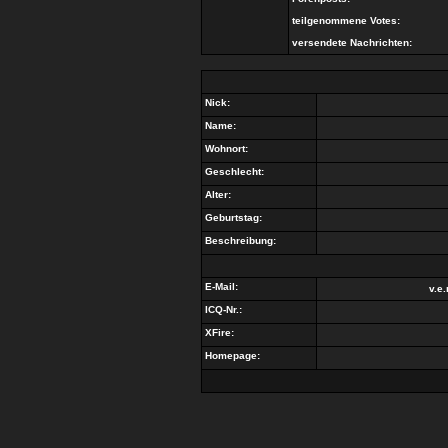
teilgenommene Votes:
versendete Nachrichten:
Nick:
Name:
Wohnort:
Geschlecht:
Alter:
Geburtstag:
Beschreibung:
E-Mail:
v.e
ICQ-Nr.:
XFire:
Homepage: