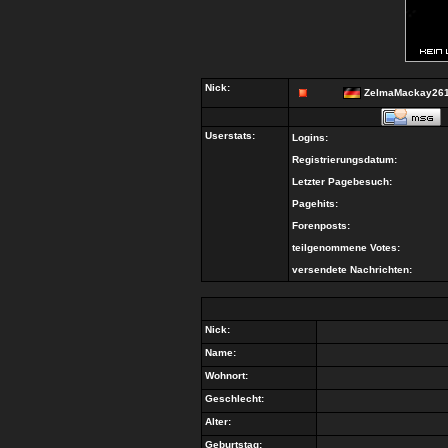
Nick:
ZelmaMackay26
Userstats:
Logins:
Registrierungsdatum:
Letzter Pagebesuch:
Pagehits:
Forenposts:
teilgenommene Votes:
versendete Nachrichten:
Nick:
Name:
Wohnort:
Geschlecht:
Alter:
Geburtstag: