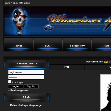
Guten Tag,
Gast
Userprofil von
Z
Profil
G
Autologin
»
Pwd vergessen
Keine Umfrage eingetragen