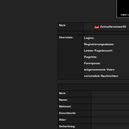
Nick:
ZelmaHenslowe50
Userstats:
Logins:
Registrierungsdatum:
Letzter Pagebesuch:
Pagehits:
Forenposts:
teilgenommene Votes:
versendete Nachrichten:
Nick:
Name:
Wohnort:
Geschlecht:
Alter:
Geburtstag: