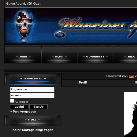
Guten Abend,
Gast
Userprofil von
Z
Profil
G
Autologin
»
Pwd vergessen
Keine Umfrage eingetragen