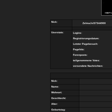
Nick:
ZelmaJxl37344900
Userstats:
Logins:
Registrierungsdatum:
Letzter Pagebesuch:
Pagehits:
Forenposts:
teilgenommene Votes:
versendete Nachrichten:
Nick:
Name:
Wohnort:
Geschlecht:
Alter:
Geburtstag: