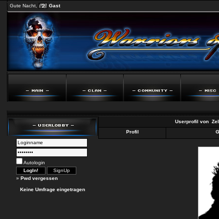
Gute Nacht,
Gast
Userprofil von
Ze
Profil
G
Autologin
»
Pwd vergessen
Keine Umfrage eingetragen